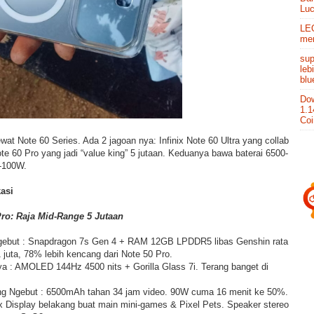
Lu
LEO
men
sup
leb
blu
Dow
1.1
Co
ewat Note 60 Series. Ada 2 jagoan nya: Infinix Note 60 Ultra yang collab
te 60 Pro yang jadi “value king” 5 jutaan. Keduanya bawa baterai 6500-
-100W.
asi
Pro: Raja Mid-Range 5 Jutaan
gebut : Snapdragon 7s Gen 4 + RAM 12GB LPDDR5 libas Genshin rata
juta, 78% lebih kencang dari Note 50 Pro.
ya : AMOLED 144Hz 4500 nits + Gorilla Glass 7i. Terang banget di
ng Ngebut : 6500mAh tahan 34 jam video. 90W cuma 16 menit ke 50%.
rix Display belakang buat main mini-games & Pixel Pets. Speaker stereo