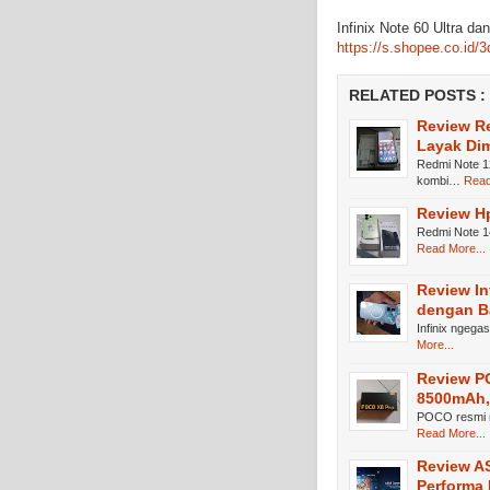
Infinix Note 60 Ultra da
https://s.shopee.co.id
RELATED POSTS :
Review Re
Layak Dim
Redmi Note 1
kombi…
Read
Review Hp
Redmi Note 1
Read More...
Review In
dengan Ba
Infinix ngega
More...
Review P
8500mAh,
POCO resmi n
Read More...
Review A
Performa