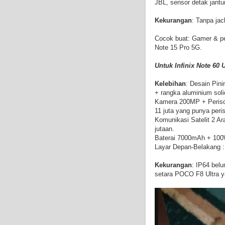
JBL, sensor detak jant
Kekurangan
: Tanpa ja
Cocok buat: Gamer & pe
Note 15 Pro 5G.
Untuk Infinix Note 60 
Kelebihan
: Desain Pini
+ rangka aluminium soli
Kamera 200MP + Perisco
11 juta yang punya peri
Komunikasi Satelit 2 Ara
jutaan.
Baterai 7000mAh + 100W
Layar Depan-Belakang :
Kekurangan
: IP64 belu
setara POCO F8 Ultra 