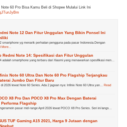
n Note 60 Pro Bisa Kamu Beli di Shopee Mulalui Link Ini
/3qJTunJyBm
dmi Note 12 Dan Fitur Unggulan Yang Bikin Ponsel Ini
iliki
2 smartphone yg menarik perhatian pengguna pada pasar Indonesia.Dengan
 More...
 Redmi Note 14: Spesifikasi dan Fitur Unggulan
4 adalah smartphone yang terbaru dari Xiaomi yang menawarkan spesifikasi men…
finix Note 60 Ultra Dan Note 60 Pro Flagship Terjangkau
terai Jumbo Dan Fitur Baru
s di 2026 lewat Note 60 Series. Ada 2 jagoan nya: Infinix Note 60 Ultra yan…
Read
OCO X8 Pro Dan POCO X8 Pro Max Dengan Baterai
 Performa Flagship
geramein pasar mid-range April 2026 lewat POCO X8 Pro Series. Seri ini langs…
SUS TUF Gaming A15 2021, Harga 9 Jutaan dengan
 Ngebut