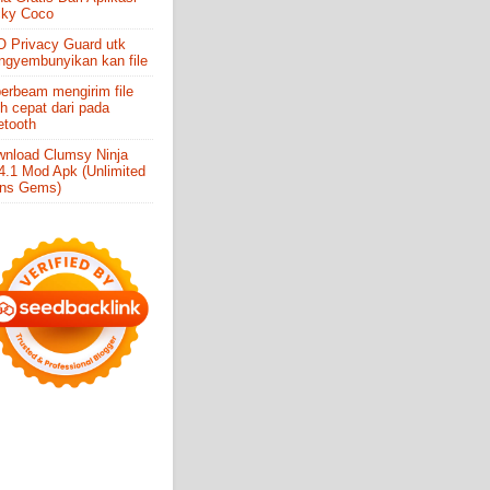
cky Coco
 Privacy Guard utk
gyembunyikan kan file
erbeam mengirim file
ih cepat dari pada
etooth
nload Clumsy Ninja
4.1 Mod Apk (Unlimited
ins Gems)