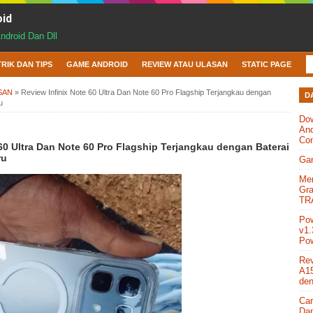
oid
Android Dan Dll
TRIK DAN TIPS
GAME ANDROID
REVIEW ATAU ULASAN
STATIC PAGE
SAN
»
Review Infinix Note 60 Ultra Dan Note 60 Pro Flagship Terjangkau dengan
D
u
Do
And
Co
 60 Ultra Dan Note 60 Pro Flagship Terjangkau dengan Baterai
ru
Gam
Men
Gra
TR
Po
v1.
Pow
Re
A15
den
Car
Dan