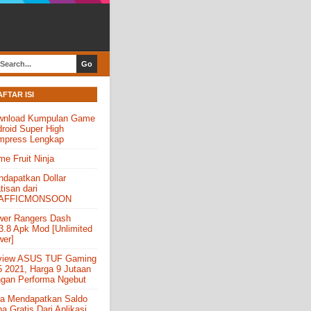
AFTAR ISI
wnload Kumpulan Game
roid Super High
mpress Lengkap
e Fruit Ninja
dapatkan Dollar
tisan dari
AFFICMONSOON
wer Rangers Dash
3.8 Apk Mod [Unlimited
er]
view ASUS TUF Gaming
 2021, Harga 9 Jutaan
gan Performa Ngebut
a Mendapatkan Saldo
a Gratis Dari Aplikasi