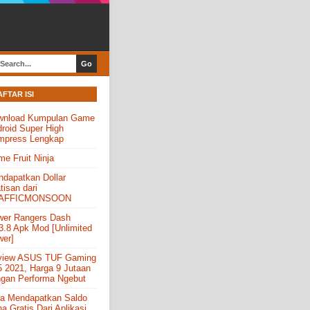
AFTAR ISI
wnload Kumpulan Game
roid Super High
mpress Lengkap
e Fruit Ninja
dapatkan Dollar
tisan dari
AFFICMONSOON
wer Rangers Dash
3.8 Apk Mod [Unlimited
er]
view ASUS TUF Gaming
 2021, Harga 9 Jutaan
gan Performa Ngebut
a Mendapatkan Saldo
a Gratis Dari Aplikasi