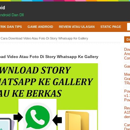
oid
Android Dan Dll
TRIK DAN TIPS
GAME ANDROID
REVIEW ATAU ULASAN
STATIC PAGE
l Cara Download Video Atau Foto Di Story Whatsapp Ke Gallery
D
Do
And
oad Video Atau Foto Di Story Whatsapp Ke Gallery
Co
Gam
Men
Gra
TR
Po
v1.
Pow
Re
A15
den
Car
Dan