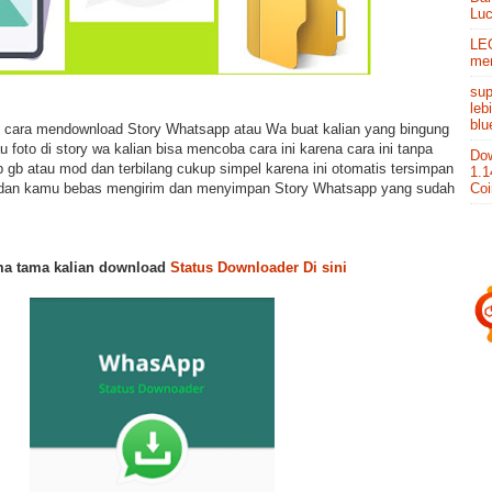
Lu
LEO
men
sup
leb
blu
re cara mendownload Story Whatsapp atau Wa buat kalian yang bingung
 foto di story wa kalian bisa mencoba cara ini karena cara ini tanpa
Dow
b atau mod dan terbilang cukup simpel karena ini otomatis tersimpan
1.1
an dan kamu bebas mengirim dan menyimpan Story Whatsapp yang sudah
Co
ma tama kalian download
Status Downloader Di sini