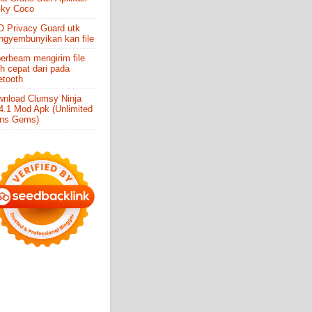
cky Coco
 Privacy Guard utk
gyembunyikan kan file
erbeam mengirim file
ih cepat dari pada
etooth
nload Clumsy Ninja
4.1 Mod Apk (Unlimited
ins Gems)