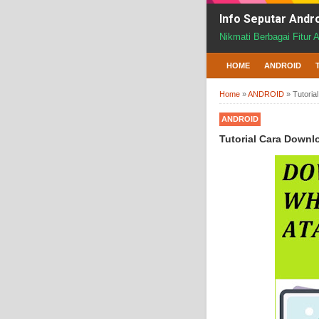
Info Seputar Andr
Nikmati Berbagai Fitur 
HOME
ANDROID
Home
»
ANDROID
»
Tutoria
ANDROID
Tutorial Cara Downl