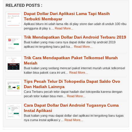
RELATED POSTS :
Dapat Dollar Dari Aplikasi Lama Tapi Masih
Terbukti Membayar
Aplikasi bituro ini udah lama rilis di play store dan udah di unduh 100 ribu
pengguna di play s…
Read More...
Trik Mendapatkan Dollar Dari Android Terbaru 2019
Buat kalian yang mau cara nya dapat dollar dari hp android 2019
aplikasi ini tergolong baru jadi ka…
Read More...
Trik Cara Mendapatkan Paket Telkomsel Murah
Meriah
Buat kalian yang sedang mencari paket internet murah untuk telkomsel
kalian bisa pakek cara ini unt…
Read More...
Tips Pecah Telur Di Tokopedia Dapat Saldo Ovo
Dan Hadiah Lainnya
Cara Terbaru pecah telor dapat hadiah dari tokopedia karena dengan
pecah telor kalian bisa men…
Read More...
Cara Dapat Dollar Dari Android Tugasnya Cuma
Instal Aplikasi
Buat kalian yang mau dapat dollar dari aplikasi ini tergolong baru tugas
nya cuma instal aplikasi y…
Read More...