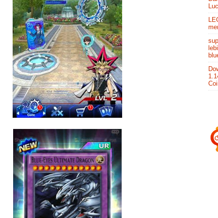
Lu
LEO
men
sup
leb
blu
Dow
1.1
Co