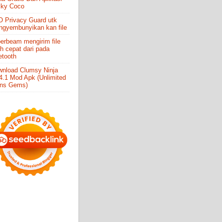
cky Coco
 Privacy Guard utk
gyembunyikan kan file
erbeam mengirim file
ih cepat dari pada
etooth
nload Clumsy Ninja
4.1 Mod Apk (Unlimited
ins Gems)