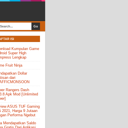
AFTAR ISI
wnload Kumpulan Game
roid Super High
mpress Lengkap
e Fruit Ninja
dapatkan Dollar
tisan dari
AFFICMONSOON
wer Rangers Dash
3.8 Apk Mod [Unlimited
er]
view ASUS TUF Gaming
 2021, Harga 9 Jutaan
gan Performa Ngebut
a Mendapatkan Saldo
a Gratis Dari Aplikasi