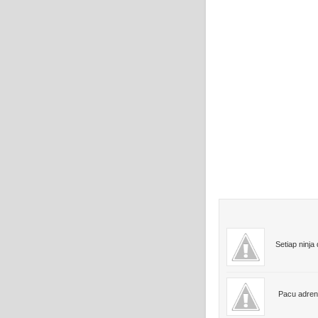
Setiap ninj
Pacu adrena